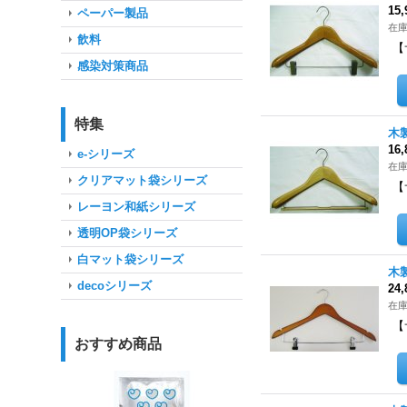
15
ペーパー製品
在
飲料
【
感染対策商品
特集
木
16
e-シリーズ
在
クリアマット袋シリーズ
【
レーヨン和紙シリーズ
透明OP袋シリーズ
白マット袋シリーズ
木
decoシリーズ
24
在
【
おすすめ商品