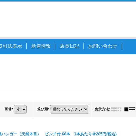
取引法表示
新着情報
店長日記
お問い合わせ
画像
:
並び順
:
表示方法
:
製ハンガー（天然木目） ピンチ付 60本 1本あたり＠265円(税込)