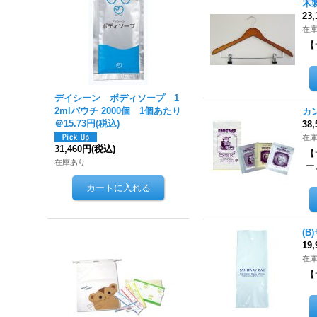
木
23
在
【
デイシーン ボディソープ 1
2mlパウチ 2000個 1個あたり
カ
＠15.73円(税込)
38
在
31,460円
(税込)
【
在庫あり
ー
(B
19
在
【