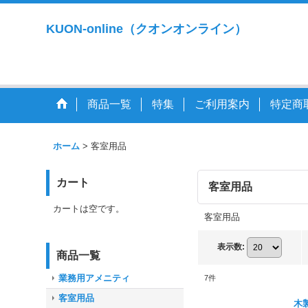
KUON-online（クオンオンライン）
商品一覧
特集
ご利用案内
特定商
ホーム
>
客室用品
カート
客室用品
カートは空です。
客室用品
表示数
:
商品一覧
業務用アメニティ
7
件
客室用品
木